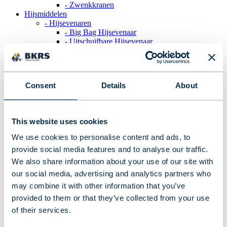
- Zwenkkranen
Hijsmiddelen
- Hijsevenaren
- Big Bag Hijsevenaar
- Uitschuifbare Hijsevenaar
- Heftruckhaak
- Verstelbare Hijsevenaar
- Maatwerk hijsjukken
Services
Consent
Details
About
- Engineering van kraansystemen
- Installatie van kraansystemen
- Kostenbesparing voor kraansystemen
- Kraanbouw
This website uses cookies
- Onderhoud en keuring van Kraansystemen
- Staalbouw
We use cookies to personalise content and ads, to
Projecten
provide social media features and to analyse our traffic.
Werken bij
Over BKRS
We also share information about your use of our site with
- Blog
our social media, advertising and analytics partners who
Contact
may combine it with other information that you’ve
provided to them or that they’ve collected from your use
Contact information
of their services.
BKRS Crane Systems b.v.