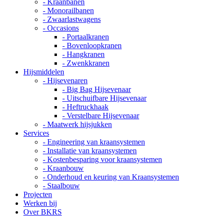
- Kraanbanen
- Monorailbanen
- Zwaarlastwagens
- Occasions
- Portaalkranen
- Bovenloopkranen
- Hangkranen
- Zwenkkranen
Hijsmiddelen
- Hijsevenaren
- Big Bag Hijsevenaar
- Uitschuifbare Hijsevenaar
- Heftruckhaak
- Verstelbare Hijsevenaar
- Maatwerk hijsjukken
Services
- Engineering van kraansystemen
- Installatie van kraansystemen
- Kostenbesparing voor kraansystemen
- Kraanbouw
- Onderhoud en keuring van Kraansystemen
- Staalbouw
Projecten
Werken bij
Over BKRS