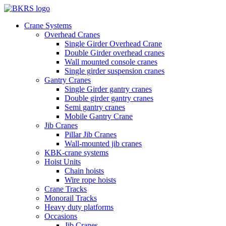
Crane Systems
Overhead Cranes
Single Girder Overhead Crane
Double Girder overhead cranes
Wall mounted console cranes
Single girder suspension cranes
Gantry Cranes
Single Girder gantry cranes
Double girder gantry cranes
Semi gantry cranes
Mobile Gantry Crane
Jib Cranes
Pillar Jib Cranes
Wall-mounted jib cranes
KBK-crane systems
Hoist Units
Chain hoists
Wire rope hoists
Crane Tracks
Monorail Tracks
Heavy duty platforms
Occasions
Jib Cranes