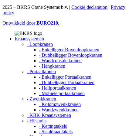
2025 – BKRS Crane Systems b.v. |
Cookie declaration
|
Privacy
policy
Ontwikkeld door
BURO
210
.
Kraansystemen
- Loopkranen
- Enkelligger Bovenloopkranen
- Dubbelligger Bovenloopkranen
- Wandconsole kranen
- Hangkranen
- Portaalkranen
- Enkelligger Portaalkranen
- Dubbelligger Portaalkranen
- Halfportaalkranen
- Mobiele portaalkranen
- Zwenkkranen
- Kolomzwenkkranen
- Wandzwenkkranen
- KBK-Kraansystemen
- Hijsunits
- Kettingtakels
- Staaldraadtakels