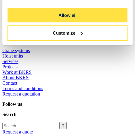
Doornhoek 3755
5465 TA Veghel
Allow all
0413 47 47 98
info@bkrs.nl
Customize
Sitemap
Crane systems
Hoist units
Services
Projects
Work at BKRS
About BKRS
Contact
Terms and conditions
Request a quotation
Follow us
Search
Request a quote