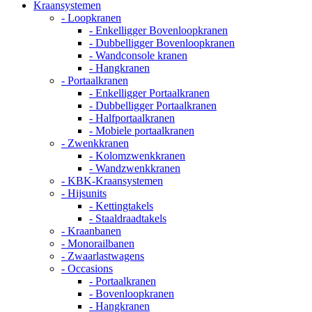
Kraansystemen
- Loopkranen
- Enkelligger Bovenloopkranen
- Dubbelligger Bovenloopkranen
- Wandconsole kranen
- Hangkranen
- Portaalkranen
- Enkelligger Portaalkranen
- Dubbelligger Portaalkranen
- Halfportaalkranen
- Mobiele portaalkranen
- Zwenkkranen
- Kolomzwenkkranen
- Wandzwenkkranen
- KBK-Kraansystemen
- Hijsunits
- Kettingtakels
- Staaldraadtakels
- Kraanbanen
- Monorailbanen
- Zwaarlastwagens
- Occasions
- Portaalkranen
- Bovenloopkranen
- Hangkranen