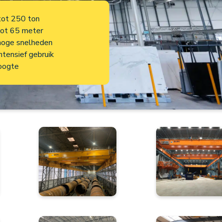
tot 250 ton
tot 65 meter
hoge snelheden
ntensief gebruik
oogte