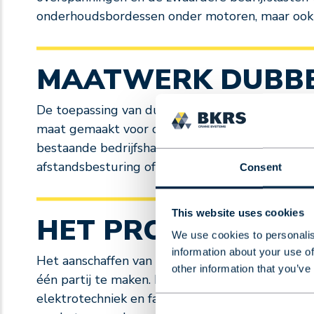
onderhoudsbordessen onder motoren, maar ook a
MAATWERK DUBBE
De toepassing van dubbelligger bovenloopkranen
maat gemaakt voor onze klanten. Dit kan door 
bestaande bedrijfshallen. De besturing van dub
afstandsbesturing of een kraancabine. Daarnaast z
Consent
This website uses cookies
HET PROCES BIJ B
We use cookies to personalis
information about your use of
Het aanschaffen van een dubbelligger bovenloop
other information that you’ve
één partij te maken. BKRS regelt het complete
elektrotechniek en fabricatie allemaal in de we