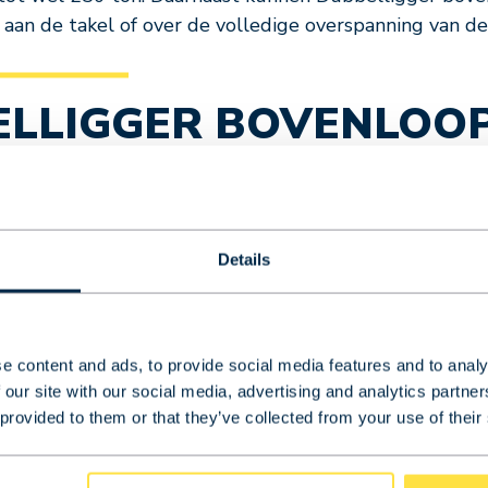
an de takel of over de volledige overspanning van de
LLIGGER BOVENLOO
 is door de hoge maximale bedrijfslast zeer divers. 
de beschikbaarheid van verschillende inbouwvarianten
belliggers gebeurt doorgaans via een hangdrukknopkas
ijn er vele extra’s te realiseren naar klantwens.
Details
KRS
e content and ads, to provide social media features and to analy
 our site with our social media, advertising and analytics partn
kraan is bij BKRS een proces zonder zorgen. Van ontw
 provided to them or that they’ve collected from your use of their
 proces. Dit begint met het ontwerp van de bovenloop
rkplaats. Tot slot wordt ook de afmontage bij u op lo