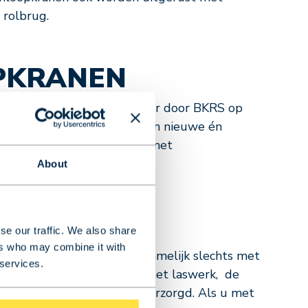
 rolbrug.
PKRANEN
Dit type kraan wordt daarvoor door BKRS op
 gemakkelijk gebeuren binnen nieuwe én
t, maar is ook uitvoerbaar met
About
se our traffic. We also share
ers who may combine it with
erp tot montage heeft u namelijk slechts met
 services.
kraan. Vervolgens gebeurt het laswerk, de
catie door onze vakmensen verzorgd. Als u met