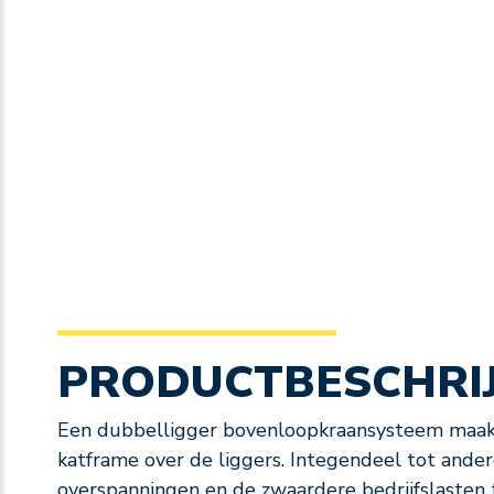
PRODUCTBESCHRI
Een dubbelligger bovenloopkraansysteem maakt 
katframe over de liggers. Integendeel tot and
overspanningen en de zwaardere bedrijfslasten