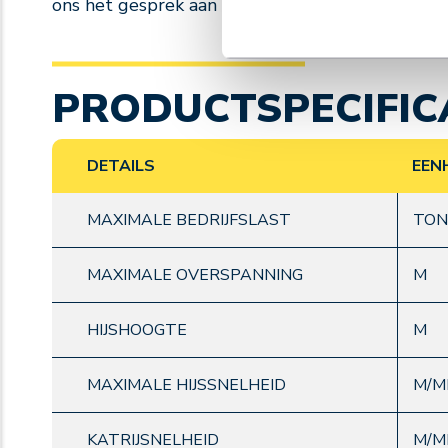
ons het gesprek aan wilt gaan over de ideale o
PRODUCTSPECIFIC
DETAILS
EEN
MAXIMALE BEDRIJFSLAST
TON
MAXIMALE OVERSPANNING
M
HIJSHOOGTE
M
MAXIMALE HIJSSNELHEID
M/M
KATRIJSNELHEID
M/M