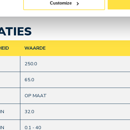
plossing voor uw uitdaging, neem dan gerust
contact
m
Customize
ATIES
HEID
WAARDE
250.0
65.0
OP MAAT
IN
32.0
IN
0.1 - 40