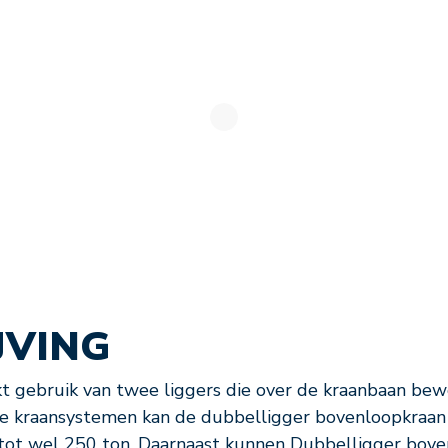
JVING
gebruik van twee liggers die over de kraanbaan bewe
ere kraansystemen kan de dubbelligger bovenloopkraan
 tot wel 250 ton. Daarnaast kunnen Dubbelligger bov