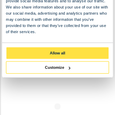
assortiment gebruikte kranen is dan ook zeer
provide social media features and to analyse our traffic.
gevarieerd en uitgebreid. Wilt u meer weten over
We also share information about your use of our site with
our social media, advertising and analytics partners who
de mogelijkheden op het gebied van gebruikte
may combine it with other information that you’ve
zwenkkranen? Neem dan telefonisch contact met
provided to them or that they’ve collected from your use
ons op of stuur een e-mail naar info@bkrs.nl. Wij
of their services.
nemen graag de tijd om de verschillende
mogelijkheden met u door te nemen.
Allow all
NEEM CONTACT MET ONS OP!
Customize