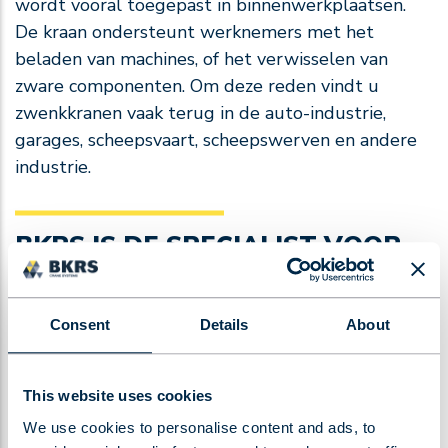
wordt vooral toegepast in binnenwerkplaatsen.
De kraan ondersteunt werknemers met het
beladen van machines, of het verwisselen van
zware componenten. Om deze reden vindt u
zwenkkranen vaak terug in de auto-industrie,
garages, scheepsvaart, scheepswerven en andere
industrie.
BKRS IS DE SPECIALIST VOOR
GEBRUIKTE ZWENKKRANEN
BKRS Crane Systems bouwt als
Consent
Details
About
kraanbouwspecialist kranen en kraansystemen van
hoge kwaliteit. Zo gebeurt het steeds vaker dat
een kraan die is ingezet voor een project nog
This website uses cookies
perfect functioneert na afloop van het project. Ons
We use cookies to personalise content and ads, to