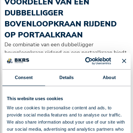
VOORDELEN VAN EEN
DUBBELLIGGER
BOVENLOOPKRAAN RIJDEND
OP PORTAALKRAAN
De combinatie van een dubbelligger
bovenloopkraan rijdend op een portaalkraan biedt
tal van voordelen. Deze opstelling zorgt voor
maximale benutting van de beschikbare ruimte en
biedt de flexibiliteit om zware lasten met precisie
Consent
Details
About
over grote afstanden te verplaatsen. De twee
katten maken het mogelijk om de lasten op
This website uses cookies
verschillende punten te grijpen, wat vooral bij de
behandeling van lange objecten, zoals stalen
We use cookies to personalise content and ads, to
provide social media features and to analyse our traffic.
buizen, cruciaal is.
We also share information about your use of our site with
our social media, advertising and analytics partners who
BKRS heeft het project van begin tot eind