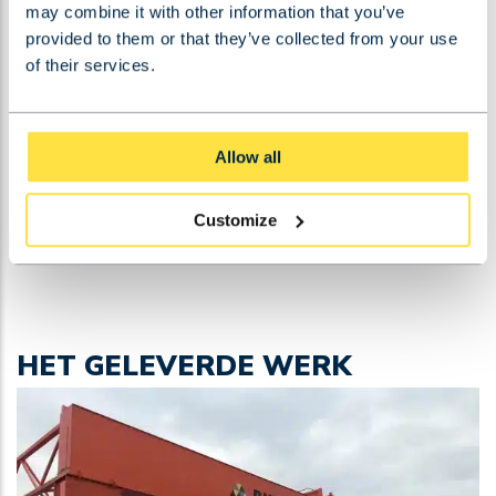
may combine it with other information that you’ve
uitgevoerd, van de engineering en levering tot de
provided to them or that they’ve collected from your use
montage van de portaalkraan en de
of their services.
bovenloopkraan. Deze maatwerkoplossing draagt
bij aan de efficiëntie van het productieproces bij
Arcelor Mittal Moerdijk en onderstreept de
Allow all
expertise van BKRS in het leveren van
hoogwaardige kraansystemen voor industriële
Customize
toepassingen.
HET GELEVERDE WERK