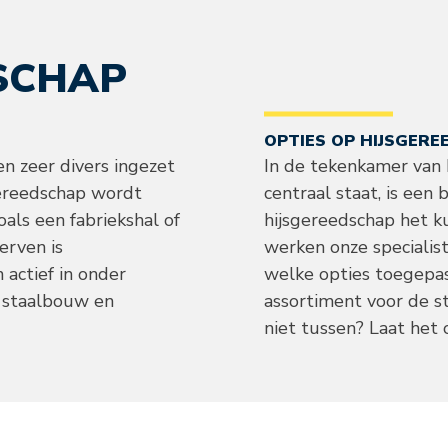
SCHAP
OPTIES OP HIJSGER
en zeer divers ingezet
In de tekenkamer van B
gereedschap wordt
centraal staat, is een 
als een fabriekshal of
hijsgereedschap het k
erven is
werken onze speciali
 actief in onder
welke opties toegepa
 staalbouw en
assortiment voor de s
niet tussen? Laat het 