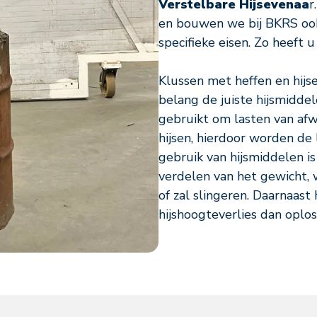
Verstelbare Hijsevenaa
r
en bouwen we bij BKRS ook
specifieke eisen. Zo heeft 
Klussen met heffen en hijse
belang de juiste hijsmidde
gebruikt om lasten van af
hijsen, hierdoor worden de 
gebruik van hijsmiddelen is
verdelen van het gewicht, 
of zal slingeren. Daarnaas
hijshoogteverlies dan oplo