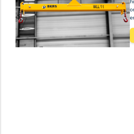
h
o
e