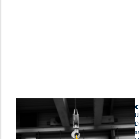
€
U
D
a