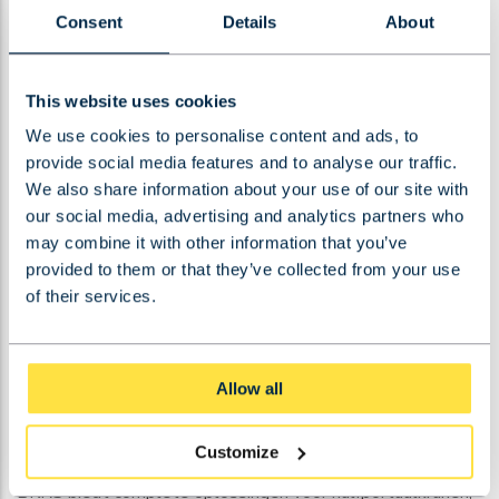
Consent
Details
About
Kostenverschillen zijn substantieel. Volledige
portaalkranen vereisen uitgebreide funderingen voor beide
benen, meer grondwerk en vaak structurele aanpassingen
This website uses cookies
aan gebouwen. Halfportaalkranen maken gebruik van
We use cookies to personalise content and ads, to
bestaande structuren, waardoor installatiekosten en
provide social media features and to analyse our traffic.
projecttijd aanzienlijk worden gereduceerd.
We also share information about your use of our site with
our social media, advertising and analytics partners who
De keuze tussen beide systemen hangt af van beschikbare
may combine it with other information that you’ve
provided to them or that they’ve collected from your use
ruimte, budget, gewenste hefcapaciteit en bestaande
of their services.
gebouwstructuren. Halfportaalkranen zijn ideaal voor
bestaande faciliteiten, terwijl volledige portaalkranen
beter passen bij nieuwbouw of situaties waar maximale
Allow all
flexibiliteit vereist is.
Hoe BKRS helpt met halfportaalkranen
Customize
BKRS biedt complete oplossingen voor halfportaalkranen,