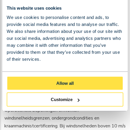
This website uses cookies
Belastingtesten controleren of de kraan veilig kan opereren
We use cookies to personalise content and ads, to
bij maximale capaciteit. Deze tests omvatten statische en
provide social media features and to analyse our traffic.
dynamische belastingproeven waarbij de kraan wordt
We also share information about your use of our site with
belast tot 125% van de nominale capaciteit. Alle
our social media, advertising and analytics partners who
veiligheidssystemen, waaronder overbelastingsbeveiliging
may combine it with other information that you’ve
en noodstops, worden gecontroleerd.
provided to them or that they’ve collected from your use
of their services.
Werklastverdeling speelt een kritieke rol bij veilig hijsen.
De last moet gelijkmatig worden verdeeld over hijspunten
om kanteling of structurele overbelasting te voorkomen.
Allow all
Hijsgereedschap moet geschikt zijn voor de beoogde
toepassing en regelmatig worden geïnspecteerd.
Customize
Operationele beperkingen omvatten
windsnelheidsgrenzen, ondergrondcondities en
kraanmachinistcertificering. Bij windsnelheden boven 10 m/s