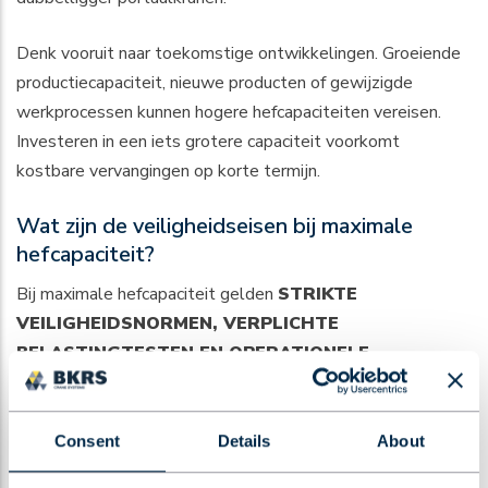
Denk vooruit naar toekomstige ontwikkelingen. Groeiende
productiecapaciteit, nieuwe producten of gewijzigde
werkprocessen kunnen hogere hefcapaciteiten vereisen.
Investeren in een iets grotere capaciteit voorkomt
kostbare vervangingen op korte termijn.
Wat zijn de veiligheidseisen bij maximale
hefcapaciteit?
Bij maximale hefcapaciteit gelden
STRIKTE
VEILIGHEIDSNORMEN, VERPLICHTE
BELASTINGTESTEN EN OPERATIONELE
BEPERKINGEN
volgens Europese standaarden EN
15011 en nationale arbowetgeving. Kranen moeten
jaarlijks worden geïnspecteerd door erkende
Consent
Details
About
keuringsinstellingen.