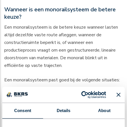
Wanneer is een monorailsysteem de betere
keuze?
Een monorailsysteem is de betere keuze wanneer lasten
altijd dezelfde vaste route afleggen, wanneer de
constructieruimte beperkt is, of wanneer een
productieproces vraagt om een gestructureerde, lineaire
doorstroom van materialen. De monorail blinkt uit in
efficiëntie op vaste trajecten.
Een monorailsysteem past goed bij de volgende situaties:
Assemblagelijnen waarbij onderdelen van werkplek naar
werkplek worden doorgegeven
Magazijnen met vaste in- en uitvoerroutes voor pallets
Consent
Details
About
of producten
Smallere hallen of gangen waar een bovenloopkraan