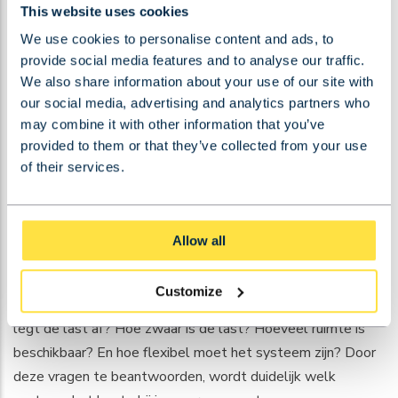
constructief niet haalbaar is
This website uses cookies
Geautomatiseerde productieprocessen waarbij de route
We use cookies to personalise content and ads, to
voorspelbaar en herhaalbaar is
provide social media features and to analyse our traffic.
Lichtere lasten waarbij de hoge capaciteit van een
We also share information about your use of our site with
bovenloopkraan niet nodig is
our social media, advertising and analytics partners who
may combine it with other information that you’ve
Wanneer het proces vraagt om snelheid en herhaling op
provided to them or that they’ve collected from your use
een vaste route, levert een monorailsysteem een efficiënte
of their services.
en kosteneffectieve oplossing.
Hoe kies je het juiste kraansysteem voor jouw
Allow all
situatie?
De juiste keuze tussen een bovenloopkraan en een
Customize
monorailsysteem hangt af van vier kernvragen: Welke route
legt de last af? Hoe zwaar is de last? Hoeveel ruimte is
beschikbaar? En hoe flexibel moet het systeem zijn? Door
deze vragen te beantwoorden, wordt duidelijk welk