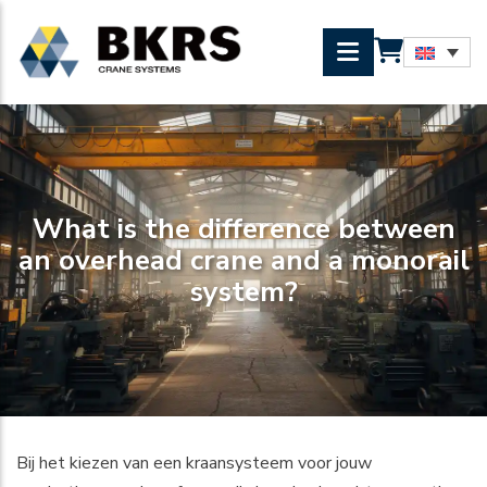
What is the difference between
an overhead crane and a monorail
system?
Bij het kiezen van een kraansysteem voor jouw