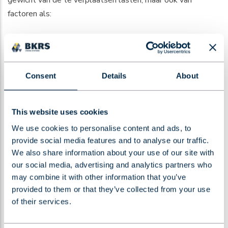
gewicht van de te verplaatsen lasten, maar ook van
factoren als:
De dynamische belasting tijdens het hijsen en rijden
De gebruiksklasse en het aantal hijscycli per dag
De constructie van het gebouw en de draagkracht van
de railconstructie
Consent
Details
About
Veiligheidsmarges die wettelijk en normatief zijn
voorgeschreven
This website uses cookies
Het is altijd verstandig om de vereiste hefcapaciteit samen
We use cookies to personalise content and ads, to
met een specialist te bepalen. Een onderschatting van de
provide social media features and to analyse our traffic.
benodigde capaciteit leidt tot overbelasting en gevaarlijke
We also share information about your use of our site with
our social media, advertising and analytics partners who
situaties, terwijl een te grote overcapaciteit onnodige
may combine it with other information that you’ve
kosten met zich meebrengt.
provided to them or that they’ve collected from your use
of their services.
Wat zijn de onderhouds- en keuringseisen
voor bovenloopkranen?