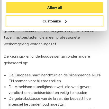
Bovenloopkranen in Nederland en België zijn onderworpen
Allow all
aan wettelijke keuringseisen. Zowel elektrische als
manuele bovenloopkranen moeten periodiek worden
Customize
gekeurd door een erkend keuringsbedrijf, in de meeste
gevallen minimaal eenmaal per jaar. Dit geldt voor alle
typen hijstoestellen die in een professionele
werkomgeving worden ingezet.
De keurings- en onderhoudseisen zijn onder andere
gebaseerd op:
De Europese machinerichtlijn en de bijbehorende NEN-
EN normen voor hijstoestellen
De Arbeidsomstandighedenwet, die werkgevers
verplicht om arbeidsmiddelen veilig te houden
De gebruiksklasse van de kraan, die bepaalt hoe
intensief het onderhoud moet zijn