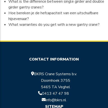
What is the difference between single girder and double
girder gantry cranes?
Hoe bereken je de hefcapaciteit van een uitschuifbare
hijsevenaar?
What warranties do you get with a new gantry crane?
CONTACT INFORMATION
BKRS Crane Systems b.v.
Doornhoek 3755
5465 TA Veghel
0413 47 47 98
info@bkrs.nl
SITEMAP