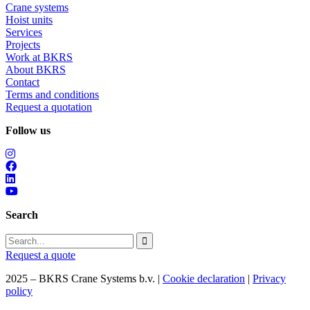
Crane systems
Hoist units
Services
Projects
Work at BKRS
About BKRS
Contact
Terms and conditions
Request a quotation
Follow us
Search
Request a quote
2025 – BKRS Crane Systems b.v. |
Cookie declaration
|
Privacy
policy