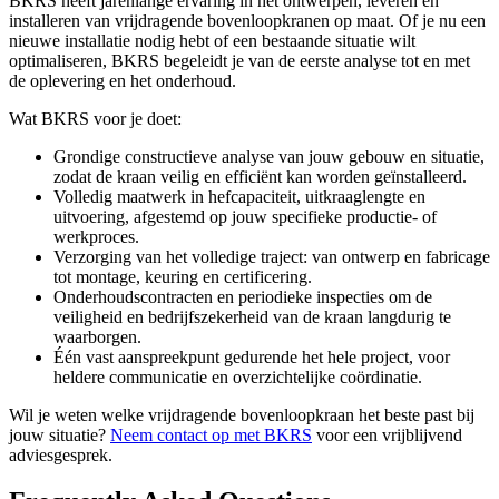
BKRS heeft jarenlange ervaring in het ontwerpen, leveren en
installeren van vrijdragende bovenloopkranen op maat. Of je nu een
nieuwe installatie nodig hebt of een bestaande situatie wilt
optimaliseren, BKRS begeleidt je van de eerste analyse tot en met
de oplevering en het onderhoud.
Wat BKRS voor je doet:
Grondige constructieve analyse van jouw gebouw en situatie,
zodat de kraan veilig en efficiënt kan worden geïnstalleerd.
Volledig maatwerk in hefcapaciteit, uitkraaglengte en
uitvoering, afgestemd op jouw specifieke productie- of
werkproces.
Verzorging van het volledige traject: van ontwerp en fabricage
tot montage, keuring en certificering.
Onderhoudscontracten en periodieke inspecties om de
veiligheid en bedrijfszekerheid van de kraan langdurig te
waarborgen.
Één vast aanspreekpunt gedurende het hele project, voor
heldere communicatie en overzichtelijke coördinatie.
Wil je weten welke vrijdragende bovenloopkraan het beste past bij
jouw situatie?
Neem contact op met BKRS
voor een vrijblijvend
adviesgesprek.