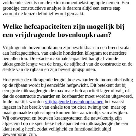
voldoende sterk is om de extra momentbelasting op te nemen. Een
grondige constructieve analyse is daarom altijd een eerste stap
voordat de keuze definitief wordt gemaakt.
Welke hefcapaciteiten zijn mogelijk bij
een vrijdragende bovenloopkraan?
Vrijdragende bovenloopkranen zijn beschikbaar in een breed scala
aan hefcapaciteiten, van enkele honderden kilogram tot meerdere
tientallen ton. De exacte maximale capaciteit hangt af van de
uitkragende lengte van de brug, de stijfheid van de constructie en de
sterkte van de rijbaan en zijn bevestigingspunten.
Hoe groter de uitkragende lengte, hoe zwaarder de momentbelasting
op de rijbaan wordt bij eenzelfde hefgewicht. Dit betekent dat bij
een grote uitkraaglengte de maximale hefcapaciteit lager uitvalt, of
dat de constructie zwaarder en kostbaarder moet worden uitgevoerd.
In de praktijk worden
vrijdragende bovenloopkranen
het vaakst
ingezet in het bereik van enkele ton tot circa twintig ton, maar op
maat gemaakte oplossingen kunnen hier aanzienlijk van afwijken.
Wij ontwerpen en bouwen kraansystemen die nauwkeurig zijn
afgestemd op de specifieke hefcapaciteit en uitkraaglengte die een
klant nodig heeft, zodat veiligheid en functionaliteit altijd
gewaarborgd zijn.