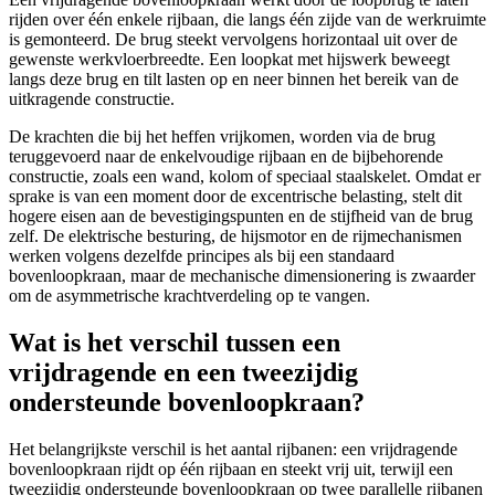
rijden over één enkele rijbaan, die langs één zijde van de werkruimte
is gemonteerd. De brug steekt vervolgens horizontaal uit over de
gewenste werkvloerbreedte. Een loopkat met hijswerk beweegt
langs deze brug en tilt lasten op en neer binnen het bereik van de
uitkragende constructie.
De krachten die bij het heffen vrijkomen, worden via de brug
teruggevoerd naar de enkelvoudige rijbaan en de bijbehorende
constructie, zoals een wand, kolom of speciaal staalskelet. Omdat er
sprake is van een moment door de excentrische belasting, stelt dit
hogere eisen aan de bevestigingspunten en de stijfheid van de brug
zelf. De elektrische besturing, de hijsmotor en de rijmechanismen
werken volgens dezelfde principes als bij een standaard
bovenloopkraan, maar de mechanische dimensionering is zwaarder
om de asymmetrische krachtverdeling op te vangen.
Wat is het verschil tussen een
vrijdragende en een tweezijdig
ondersteunde bovenloopkraan?
Het belangrijkste verschil is het aantal rijbanen: een vrijdragende
bovenloopkraan rijdt op één rijbaan en steekt vrij uit, terwijl een
tweezijdig ondersteunde bovenloopkraan op twee parallelle rijbanen