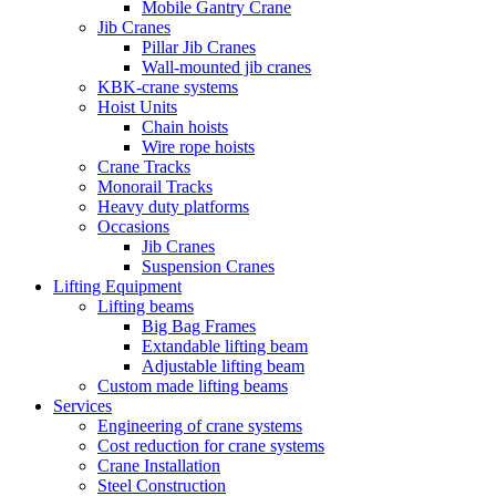
Mobile Gantry Crane
Jib Cranes
Pillar Jib Cranes
Wall-mounted jib cranes
KBK-crane systems
Hoist Units
Chain hoists
Wire rope hoists
Crane Tracks
Monorail Tracks
Heavy duty platforms
Occasions
Jib Cranes
Suspension Cranes
Lifting Equipment
Lifting beams
Big Bag Frames
Extandable lifting beam
Adjustable lifting beam
Custom made lifting beams
Services
Engineering of crane systems
Cost reduction for crane systems
Crane Installation
Steel Construction