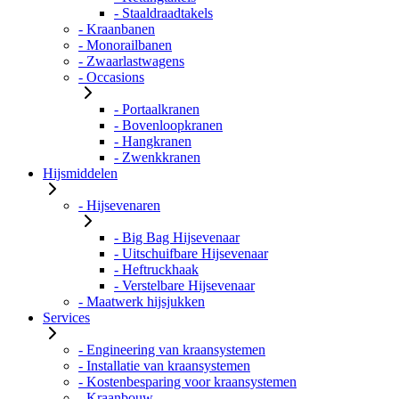
- Staaldraadtakels
- Kraanbanen
- Monorailbanen
- Zwaarlastwagens
- Occasions
- Portaalkranen
- Bovenloopkranen
- Hangkranen
- Zwenkkranen
Hijsmiddelen
- Hijsevenaren
- Big Bag Hijsevenaar
- Uitschuifbare Hijsevenaar
- Heftruckhaak
- Verstelbare Hijsevenaar
- Maatwerk hijsjukken
Services
- Engineering van kraansystemen
- Installatie van kraansystemen
- Kostenbesparing voor kraansystemen
- Kraanbouw