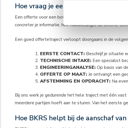
Hoe vraag je een offerte aan voor 
Een offerte voor een bovenloopkraan vraag je aan door 
concreter je informatie, hoe nauwkeuriger de offerte. D
Een goed offertetraject verloopt doorgaans in de volge
EERSTE CONTACT:
Beschrijf je situatie 
TECHNISCHE INTAKE:
Een specialist bez
ENGINEERINGANALYSE:
Op basis van de
OFFERTE OP MAAT:
Je ontvangt een gede
AFSTEMMING EN OPDRACHT:
Na event
Bij ons werk je gedurende het hele traject met één vast
meerdere partijen hoeft aan te sturen. Van het eerste ge
Hoe BKRS helpt bij de aanschaf va