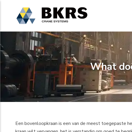
What doe
Een bovenloopkraan is een van de meest toegepaste hefopl
kraan wilt vervangen, het is verstandig om goed te begr