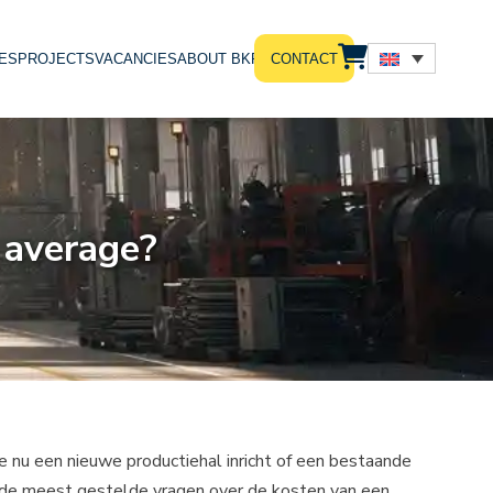
ES
PROJECTS
VACANCIES
ABOUT BKRS
CONTACT
 average?
je nu een nieuwe productiehal inricht of een bestaande
we de meest gestelde vragen over de kosten van een