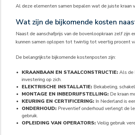
Al deze elementen samen bepalen wat de juiste kraan voo
Wat zijn de bijkomende kosten naast
Naast de aanschafprijs van de bovenloopkraan zelf zijn er
kunnen samen oplopen tot twintig tot veertig procent van
De belangrijkste bijkomende kostenposten zijn:
KRAANBAAN EN STAALCONSTRUCTIE:
Als de 
investering op zich.
ELEKTRISCHE INSTALLATIE:
Bekabeling, schake
MONTAGE EN INBEDRIJFSTELLING:
De kraan mo
KEURING EN CERTIFICERING:
In Nederland is een
ONDERHOUD:
Preventief onderhoud verlengt de lev
gebruik.
OPLEIDING VAN OPERATORS:
Veilig gebruik ve