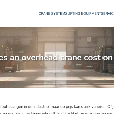
CRANE SYSTEMS
LIFTING EQUIPMENT
SERVIC
s an overhead crane cost on
ossingen in de industrie, maar de prijs kan sterk variëren. Of 
ijpen wat de investering inhoudt. In dit artikel beantwoorden 