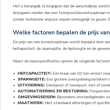
Het is belangrijk te begrijpen dat de aanschafprijs slech
doorgaans minder dan een tweepoutsbovenloopkraan met sp
zonder technische analyse vrijwel onmogelijk te geven. 
Welke factoren bepalen de prijs va
De prijs van een bovenloopkraan wordt bepaald door een 
hefcapaciteit, de spanwijdte, de hijshoogte en de gewens
Naast de basisspecificaties spelen de volgende factoren
HEFCAPACITEIT:
Een kraan van 50 ton vereist zwaa
SPANWIJDTE:
Een grotere overspanning betekent m
UITVOERING:
Enkelpout of tweepout, met of zonder 
AUTOMATISERING EN BESTURING:
Frequentiere
OMGEVINGSEISEN:
Bijzondere omstandigheden zoa
MAATWERK:
Niet-standaard afmetingen of specifie