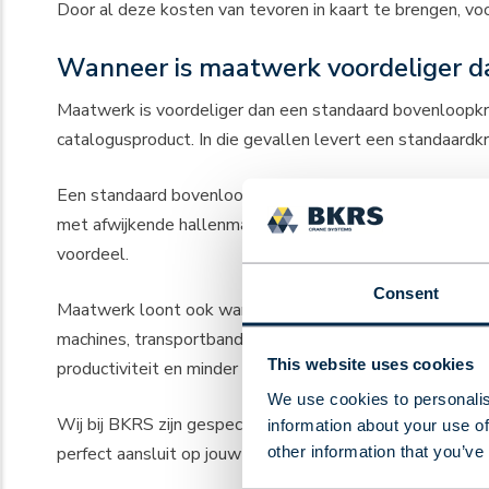
Door al deze kosten van tevoren in kaart te brengen, voo
Wanneer is maatwerk voordeliger d
Maatwerk is voordeliger dan een standaard bovenloopkr
catalogusproduct. In die gevallen levert een standaardk
Een standaard bovenloopkraan is geschikt voor situatie
met afwijkende hallenmaten, bijzondere belastingscenari
voordeel.
Consent
Maatwerk loont ook wanneer de kraan een centrale rol
machines, transportbanden en besturingssystemen, wat de
This website uses cookies
productiviteit en minder stilstand.
We use cookies to personalis
Wij bij BKRS zijn gespecialiseerd in precies dit type 
information about your use of
other information that you’ve
perfect aansluit op jouw specifieke bedrijfsproces.