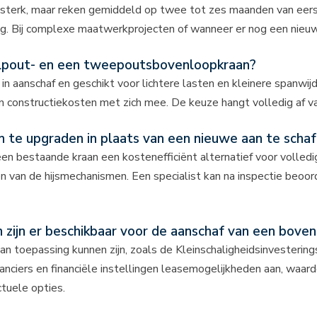
 sterk, maar reken gemiddeld op twee tot zes maanden van eers
ing. Bij complexe maatwerkprojecten of wanneer er nog een nie
kelpout- en een tweepoutsbovenloopkraan?
aanschaf en geschikt voor lichtere lasten en kleinere spanwijd
 constructiekosten met zich mee. De keuze hangt volledig af van
 te upgraden in plaats van een nieuwe aan te scha
 een bestaande kraan een kostenefficiënt alternatief voor volled
 van de hijsmechanismen. Een specialist kan na inspectie beoord
n zijn er beschikbaar voor de aanschaf van een bove
van toepassing kunnen zijn, zoals de Kleinschaligheidsinvestering
anciers en financiële instellingen leasemogelijkheden aan, waard
tuele opties.