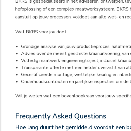
BKRS is gespecialiseerd in het adviseren, ontwerpen, le
hefoplossing of een complex maatwerksysteem, BKRS bege
aansluit op jouw processen, voldoet aan alle wet- en re
Wat BKRS voor jou doet:
Grondige analyse van jouw productieproces, halafmet
Advies over de meest geschikte kraanuitvoering, va
Volledig maatwerk engineeringtraject, inclusief kraanb
Transparante offerte met een helder overzicht van a
Gecertificeerde montage, wettelijke keuring en inbedri
Onderhoudscontracten en jaarlijkse inspecties om de 
Wil je weten wat een
bovenloopkraan
voor jouw specifi
Frequently Asked Questions
Hoe lang duurt het gemiddeld voordat een bo