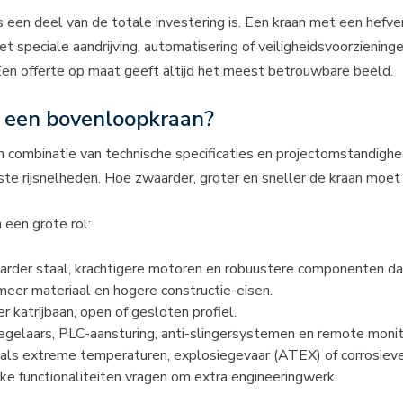
ts een deel van de totale investering is. Een kraan met een hefv
eciale aandrijving, automatisering of veiligheidsvoorzieningen. 
Een offerte op maat geeft altijd het meest betrouwbare beeld.
n een bovenloopkraan?
combinatie van technische specificaties en projectomstandighed
te rijsnelheden. Hoe zwaarder, groter en sneller de kraan moet zi
 een grote rol:
rder staal, krachtigere motoren en robuustere componenten dan 
eer materiaal en hogere constructie-eisen.
katrijbaan, open of gesloten profiel.
gelaars, PLC-aansturing, anti-slingersystemen en remote monitor
ls extreme temperaturen, explosiegevaar (ATEX) of corrosieve 
ke functionaliteiten vragen om extra engineeringwerk.