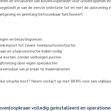
veren en installeren van bovenloopkranen voor uiteenlopende in
leidt je van de eerste oriëntatie tot en met de oplevering en 
gelgeving en jarenlang betrouwbaar functioneert.
ingen en belastingseisen
n enkelpout tot zware tweepoutsconstructie
aan en staalconstructie indien nodig
lle kosten, zonder verborgen posten
jfstelling door eigen specialisten
levensduur van je kraan te maximaliseren
eke situatie kost?
Neem contact op met BKRS
voor een vrijblij
venloopkraan volledig geïnstalleerd en operationee