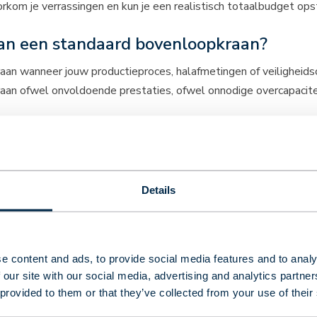
rkom je verrassingen en kun je een realistisch totaalbudget ops
an een standaard bovenloopkraan?
aan wanneer jouw productieproces, halafmetingen of veiligheid
raan ofwel onvoldoende prestaties, ofwel onnodige overcapacitei
s met gangbare spanwijdten, normale omgevingscondities en een 
o’s, explosiegevaarlijke omgevingen of de behoefte aan specifi
Details
 speelt in een geautomatiseerd productieproces. Een op maat 
 efficiëntie verhoogt en storingen minimaliseert. De hogere in
e content and ads, to provide social media features and to analy
complexe, niet-standaard kraansystemen. Met meer dan veertig ja
 our site with our social media, advertising and analytics partn
 provided to them or that they’ve collected from your use of their