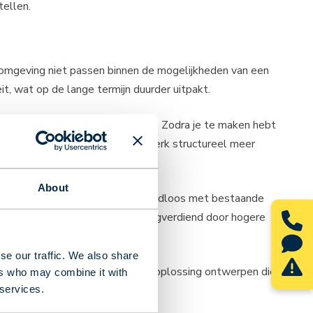
tellen.
somgeving niet passen binnen de mogelijkheden van een
t, wat op de lange termijn duurder uitpakt.
beperkt aantal specifieke eisen. Zodra je te maken hebt
eke automatisering, biedt maatwerk structureel meer
About
ontworpen systeem integreert naadloos met bestaande
itiële investering wordt dan terugverdiend door hogere
se our traffic. We also share
ar ervaring weten we hoe we een oplossing ontwerpen die
ers who may combine it with
 services.