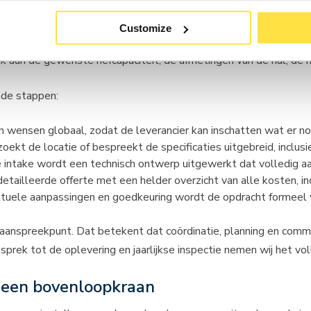
een bovenloopkraan?
Customize
contact op te nemen met een gespecialiseerde kraanbouwer en de 
enk aan de gewenste hefcapaciteit, de afmetingen van de hal, de
nde stappen:
en wensen globaal, zodat de leverancier kan inschatten wat er nod
oekt de locatie of bespreekt de specificaties uitgebreid, inclus
 intake wordt een technisch ontwerp uitgewerkt dat volledig aa
tailleerde offerte met een helder overzicht van alle kosten, in
uele aanpassingen en goedkeuring wordt de opdracht formeel 
 aanspreekpunt. Dat betekent dat coördinatie, planning en commu
sprek tot de oplevering en jaarlijkse inspectie nemen wij het vo
n een bovenloopkraan