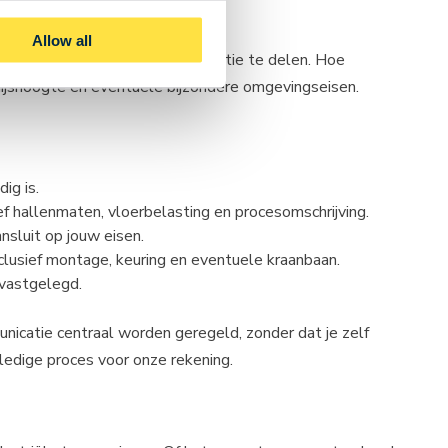
Allow all
technische details van je situatie te delen. Hoe
 hijshoogte en eventuele bijzondere omgevingseisen.
ig is.
ief hallenmaten, vloerbelasting en procesomschrijving.
nsluit op jouw eisen.
clusief montage, keuring en eventuele kraanbaan.
vastgelegd.
nicatie centraal worden geregeld, zonder dat je zelf
lledige proces voor onze rekening.