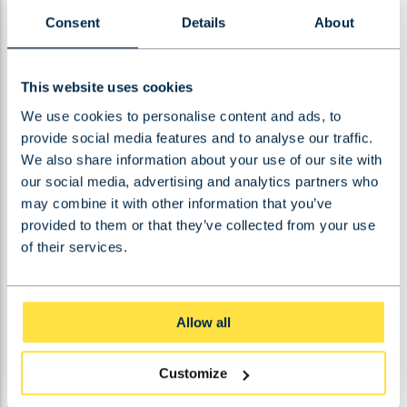
door de Inspectie SZW. Bedrijven riskeren boetes tot
Consent
Details
About
€87.000 voor overtredingen van de Arbowet. Bij
ongevallen door gebrekkig onderhoud kan strafrechtelijke
en civielrechtelijke aansprakelijkheid ontstaan.
This website uses cookies
We use cookies to personalise content and ads, to
De Inspectie SZW kan een gebruiksverbod opleggen
provide social media features and to analyse our traffic.
totdat alle geconstateerde gebreken zijn hersteld en een
We also share information about your use of our site with
nieuwe keuring is uitgevoerd. Dit betekent productieverlies
our social media, advertising and analytics partners who
en extra kosten voor herstel en herkeuring.
may combine it with other information that you’ve
provided to them or that they’ve collected from your use
Verzekeraars kunnen claims afwijzen als blijkt dat de kraan
of their services.
niet voldeed aan wettelijke eisen ten tijde van een
incident. Dit kan leiden tot aanzienlijke financiële gevolgen
bij schade aan goederen of letsel aan personen.
Allow all
Om weer compliant te worden, moeten bedrijven alle
Customize
geconstateerde gebreken herstellen, een erkende