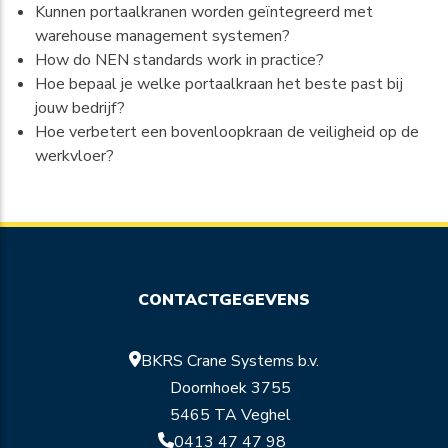
Kunnen portaalkranen worden geïntegreerd met
warehouse management systemen?
How do NEN standards work in practice?
Hoe bepaal je welke portaalkraan het beste past bij
jouw bedrijf?
Hoe verbetert een bovenloopkraan de veiligheid op de
werkvloer?
CONTACTGEGEVENS
BKRS Crane Systems b.v.
Doornhoek 3755
5465 TA Veghel
0413 47 47 98