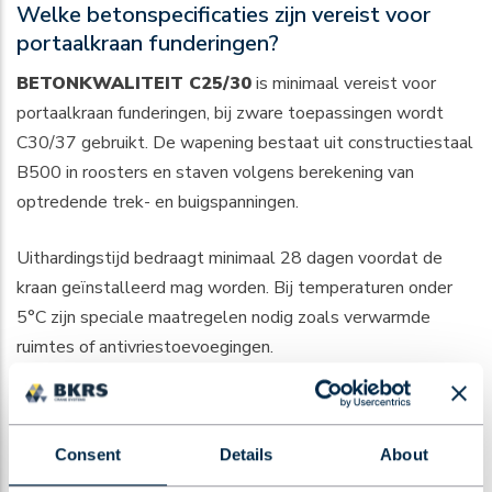
Welke betonspecificaties zijn vereist voor
portaalkraan funderingen?
BETONKWALITEIT C25/30
is minimaal vereist voor
portaalkraan funderingen, bij zware toepassingen wordt
C30/37 gebruikt. De wapening bestaat uit constructiestaal
B500 in roosters en staven volgens berekening van
optredende trek- en buigspanningen.
Uithardingstijd bedraagt minimaal 28 dagen voordat de
kraan geïnstalleerd mag worden. Bij temperaturen onder
5°C zijn speciale maatregelen nodig zoals verwarmde
ruimtes of antivriestoevoegingen.
Kwaliteitscontroles omvatten controle van
betonsamenstelling, verdichting tijdens storten en
Consent
Details
About
kubusproeven voor sterkteverificatie.