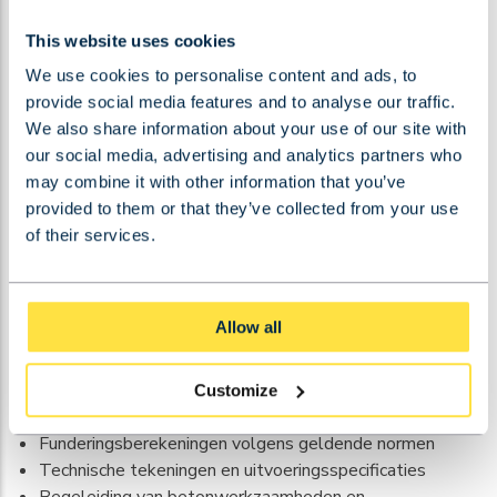
Weersomstandigheden tijdens storten mogen niet
extremer zijn dan -5°C tot +30°C zonder aanvullende
This website uses cookies
maatregelen.
We use cookies to personalise content and ads, to
provide social media features and to analyse our traffic.
Hoe BKRS helpt met portaalkraan
We also share information about your use of our site with
funderingen?
our social media, advertising and analytics partners who
may combine it with other information that you’ve
BKRS biedt
COMPLETE FUNDERINGSOPLOSSINGEN
provided to them or that they’ve collected from your use
voor
portaalkranen
vanaf grondonderzoek tot
of their services.
eindinstallatie. Onze ervaring met complexe
kraansystemen garandeert juiste dimensionering en
uitvoering van funderingen voor alle typen portaalkranen.
Allow all
Onze dienstverlening omvat:
Customize
Coördinatie van grondonderzoeken en bodemanalyses
Funderingsberekeningen volgens geldende normen
Technische tekeningen en uitvoeringsspecificaties